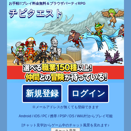
お手軽!!プレイ料金無料＆ブラウザパーティRPG
チビクエスト
新規登録
ログイン
※メールアドレスが無くても登録できます
Android / iOS / PC / 携帯 / PSP / DS / WiiUからプレイ可能
[チャット見学]からゲーム中のチャット風景を見れます♪