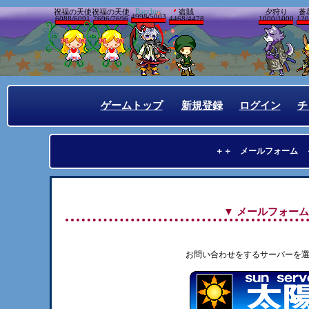
Bacchus
祝福の天使
祝福の天使
盗賊
夕狩り
蒼
4998/5003
6088/6091
7696/7696
4468/4478
1000/1000
120
ゲームトップ
新規登録
ログイン
チ
＋＋ メールフォーム 
▼ メールフォーム
お問い合わせをするサーバーを